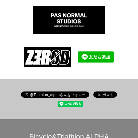
Bicycle&Triathlon ALPHA