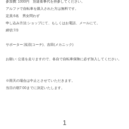
参加費: 1000円 別途食事代を持参してください。
アルファで自転車を購入された方は無料です。
定員:6名 男女問わず
申し込み方法:ショップにて、もしくはお電話、メールにて。
締切:7/3
サポーター:浅沼(コーチ)、吉田(メカニック)
お願い: 公道を走りますので、各自で自転車保険に必ず加入してください。
※雨天の場合は中止とさせていただきます。
当日の朝7:00までに決定いたします。
1