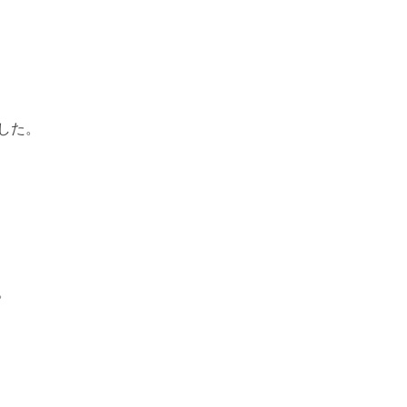
した。
。