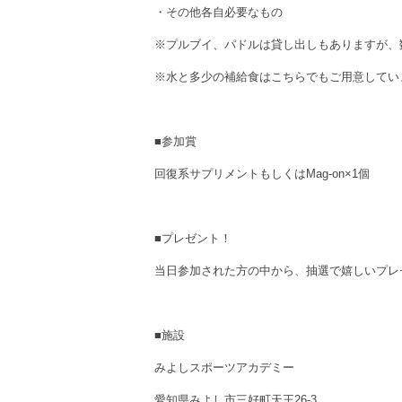
・その他各自必要なもの
※プルブイ、パドルは貸し出しもありますが、
※水と多少の補給食はこちらでもご用意してい
■参加賞
回復系サプリメントもしくはMag-on×1個
■プレゼント！
当日参加された方の中から、抽選で嬉しいプレ
■施設
みよしスポーツアカデミー
愛知県みよし市三好町天王26-3