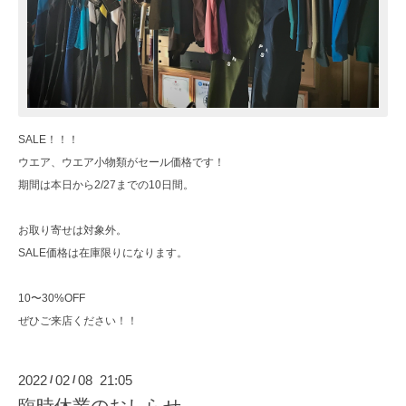
SALE！！！
ウエア、ウエア小物類がセール価格です！
期間は本日から2/27までの10日間。
お取り寄せは対象外。
SALE価格は在庫限りになります。
10〜30%OFF
ぜひご来店ください！！
2022
02
08 21:05
/
/
臨時休業のおしらせ