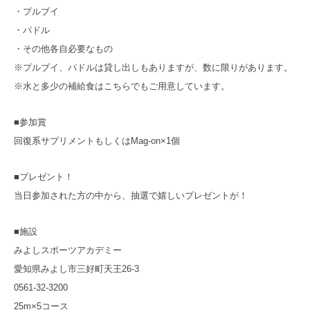
・プルブイ
・パドル
・その他各自必要なもの
※プルブイ、パドルは貸し出しもありますが、数に限りがあります。
※水と多少の補給食はこちらでもご用意しています。
■参加賞
回復系サプリメントもしくはMag-on×1個
■プレゼント！
当日参加された方の中から、抽選で嬉しいプレゼントが！
■施設
みよしスポーツアカデミー
愛知県みよし市三好町天王26-3
0561-32-3200
25m×5コース