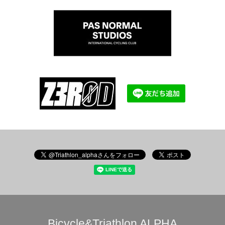
Bicycle&Triathlon ALPHA