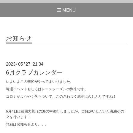
MENU
お知らせ
2023
05
27 21:34
/
/
6月クラブカレンダー
いよいよこの季節がやってまいりました。
毎週イベントもしくはレースシーズンの到来です。
コロナがようやく落ちついて、このざわつく感覚は久しぶりですね！
6月4日は前回大荒れの海の中強行しましたが、ご好評いただいた海練その
２を行います！
詳細はお知らせより。。。