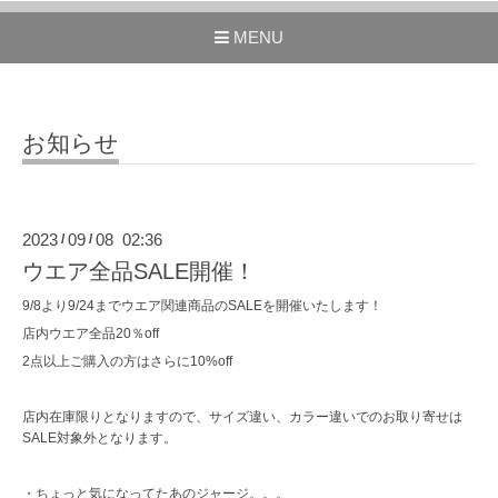
MENU
お知らせ
2023
09
08 02:36
/
/
ウエア全品SALE 開催！
9/8より9/24までウエア関連商品のSALEを開催いたします！
店内ウエア全品20％off
2点以上ご購入の方はさらに10%off
店内在庫限りとなりますので、サイズ違い、カラー違いでのお取り寄せは
SALE対象外となります。
・ちょっと気になってたあのジャージ。。。