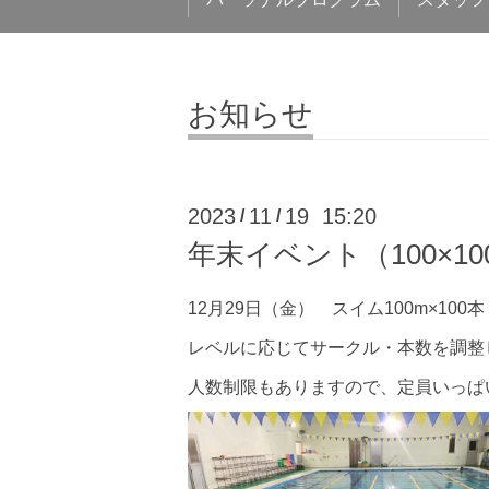
お知らせ
2023
11
19 15:20
/
/
年末イベント（100×1
12
月
29
日（金） スイム
100m×100
本
レベルに応じてサークル・本数を調整
人数制限もありますので、定員いっぱ