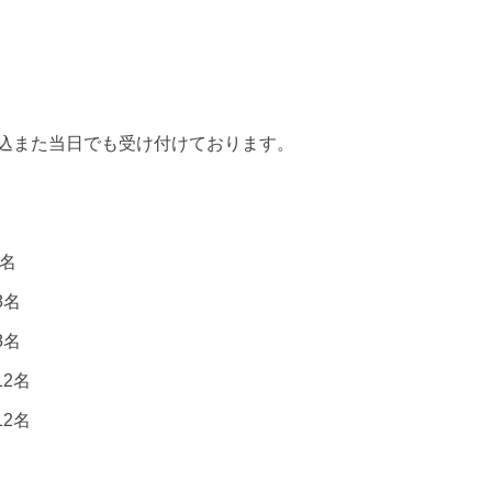
込また当日でも受け付けております。
名
8
名
8
名
12
名
12
名