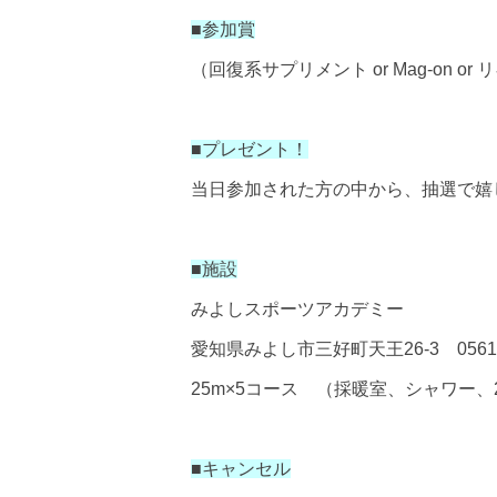
■
参加賞
（回復系サプリメント or
Mag-on o
■
プレゼント！
当日参加された方の中から、抽選で嬉
■
施設
みよしスポーツアカデミー
愛知県みよし市三好町天王
26-3
0561
25m×5
コース （採暖室、シャワー、
■
キャンセル