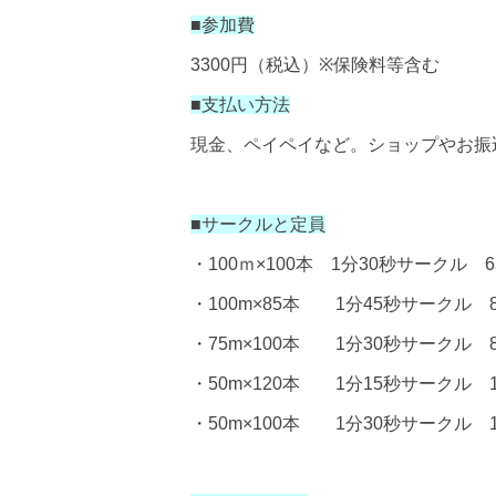
■
参加費
3300
円（税込）
※
保険料等含む
■
支払い方法
現金、ペイペイなど。ショップやお振
■
サークルと定員
・
100
ｍ
×100
本
1
分
30
秒サークル
6
・
100m×85
本
1
分
45
秒サークル
・
75m×100
本
1
分
30
秒サークル
・
50m×120
本
1
分
15
秒サークル
・
50m×100
本
1
分
30
秒サークル