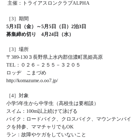
主催：トライアスロンクラブALPHA
［3］
期間
5月3日（金）～5月5日（日）2泊3日
募集締め切り 4月24日（水）
［3］場所
〒389-130３長野県上水内郡信濃町黒姫高原
TEL：０２６－２５５－３２０５
ロッヂ こまづめ
http://komazume.o.oo7.jp/
［4］対象
小学5年生から中学生（高校生は要相談）
スイム：100m以上続けて泳げる
バイク：ロードバイク、クロスバイク、マウンテンバイ
クを持参、ママチャリでもOK
ラン：故障やケガをしていないこと